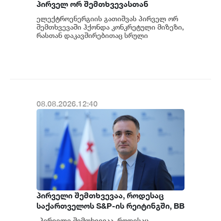
პირველ ორ შემთხვევასთან
დაკავშირებით სუს-ში წარიმართება
ელექტროენერგიის გათიშვას პირველ ორ
გამოძიება და ინფორმაციას
შემთხვევაში ჰქონდა კონკრეტული მიზეზი,
მოგვიანებით დეტალურად
რასთან დაკავშირებითაც სრული
ინფორმაცია გვაქვს, თუმცა ამასთან
წარვუდგენთ საზოგადოებას, მესამე
დაკავშირებით სუს...
გათიშვას ჰქონდა კონკრეტული
მიზეზი - კონკრეტული
სარეაბილიტაციო სამუშაოები
ენგურჰესზე - ირაკლი კობახიძე
08.08.2026.12:40
პირველი შემთხვევაა, როდესაც
საქართველოს S&P-ის რეიტინგში, BB
დონეზე „პოზიტიური" პერსპექტივა
„პირველი შემთხვევაა, როდესაც