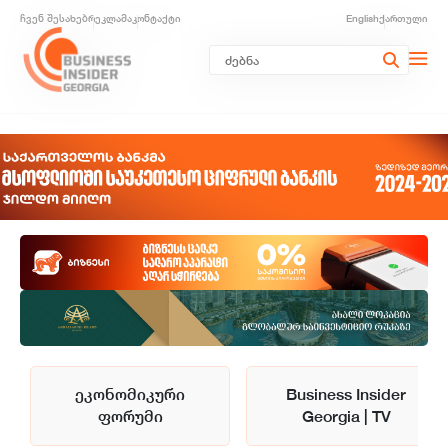
ჩვენ შესახებ
რეკლამა
კონტაქტი
English
ქართული
ეკონომიკური
Business Insider
ფორუმი
Georgia | TV