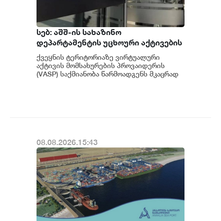
სებ: აშშ-ის სახაზინო
დეპარტამენტის უცხოური აქტივების
კონტროლის ოფისის (OFAC) მიერ
ქვეყნის ტერიტორიაზე ვირტუალური
სანქცირებული პირი არ
აქტივის მომსახურების პროვაიდერის
წარმოადგენს საქართველოს
(VASP) საქმიანობა წარმოადგენს მკაცრად
რეგულირებად სფეროს. მოქმედი
ეროვნული ბანკის რეგულირებულ
კანონმდებლობის შესაბ...
სუბიექტს
08.08.2026.15:43