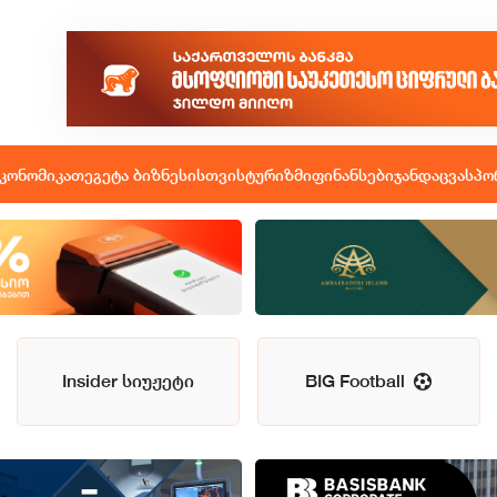
კონომიკა
თეგეტა ბიზნესისთვის
ტურიზმი
ფინანსები
ჯანდაცვა
სპო
Insider სიუჟეტი
BIG Football