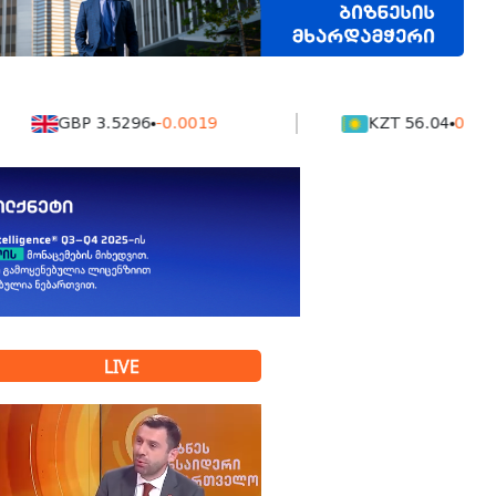
GBP 3.5296
-0.0019
KZT 56.04
0.0019
LIVE