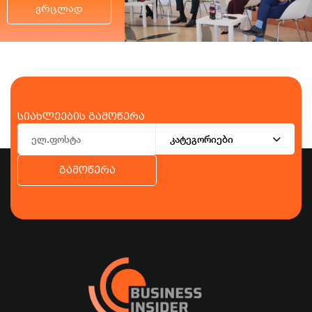
ვრცლად
სიახლეების გამოწერა
კატეგორიები
გამოწერა
ბიზნესი
ეკონომიკა
ტურიზმი
ფინანსები
ჯანდაცვა
სპორტი
სხვა