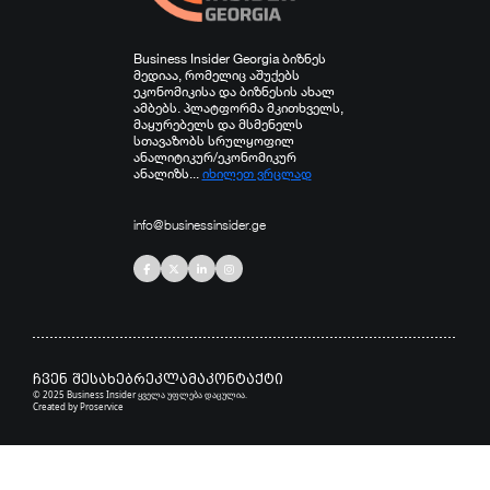
Business Insider Georgia ბიზნეს
მედიაა, რომელიც აშუქებს
ეკონომიკისა და ბიზნესის ახალ
ამბებს. პლატფორმა მკითხველს,
მაყურებელს და მსმენელს
სთავაზობს სრულყოფილ
ანალიტიკურ/ეკონომიკურ
ანალიზს...
იხილეთ ვრცლად
info@businessinsider.ge
ჩვენ შესახებ
რეკლამა
კონტაქტი
© 2025 Business Insider ყველა უფლება დაცულია.
Created by
Proservice