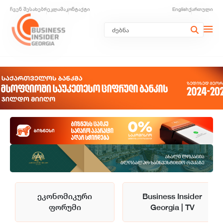
ჩვენ შესახებ
რეკლამა
კონტაქტი
English
ქართული
ეკონომიკური
Business Insider
ფორუმი
Georgia | TV