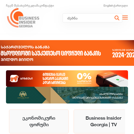
ჩვენ შესახებ
რეკლამა
კონტაქტი
English
ქართული
ეკონომიკური
Business Insider
ფორუმი
Georgia | TV