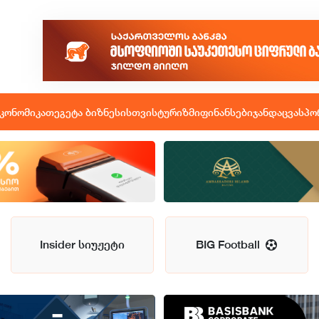
კონომიკა
თეგეტა ბიზნესისთვის
ტურიზმი
ფინანსები
ჯანდაცვა
სპო
Insider სიუჟეტი
BIG Football