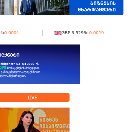
004
GBP 3.5296
-0.0019
LIVE