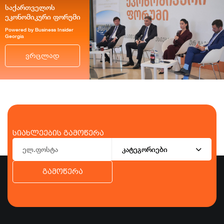
საქართველოს
ეკონომიკური ფორუმი
Powered by Business Insider
Georgia
ვრცლად
სიახლეების გამოწერა
კატეგორიები
გამოწერა
ბიზნესი
ეკონომიკა
ტურიზმი
ფინანსები
ჯანდაცვა
სპორტი
სხვა