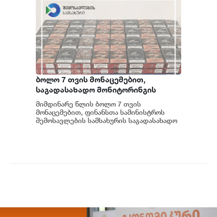
ბოლო 7 თვის მონაცემებით,
საგადასახადო მონიტორინგის
თანამშრომლებმა უაქციზო
მიმდინარე წლის ბოლო 7 თვის
თამბაქოს ნაწარმის
მონაცემებით, ფინანსთა სამინისტროს
მართლსაწინააღმდეგო შენახვა-
შემოსავლების სამსახურის საგადასახადო
მონიტორინგის დეპარტამენტის
რეალიზაციის 326 ფაქტი
თანამშრომლებმა, ქვეყნის მ...
გამოავლინეს