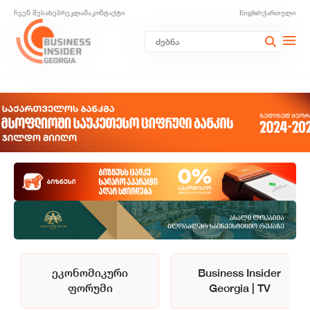
ჩვენ შესახებ
რეკლამა
კონტაქტი
English
ქართული
ეკონომიკური
Business Insider
ფორუმი
Georgia | TV