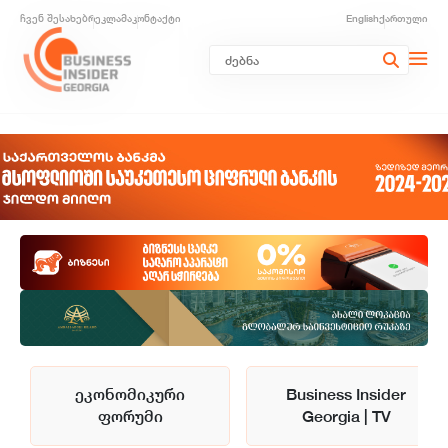
ჩვენ შესახებ
რეკლამა
კონტაქტი
English
ქართული
ეკონომიკური
Business Insider
ფორუმი
Georgia | TV