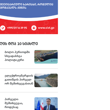
ღის ტოპ 10 სიახლე
ბოლო პერიოდში
სხვადასხვა
პოლიტიკური
აქტორის მხრიდან
ანაკლიის
ღრმაწყლოვან
პორტთან
ელექტროენერგიის
დაკავშირებით
გათიშვის პირველ
ვრცელდება
ორ შემთხვევასთან
ტექნიკურად და
დაკავშირებით სუს-
ფაქტობრივად
ში წარიმართება
არასწორი
გამოძიება და
ინფორმაცია,
ინფორმაციას
პირველი
თითქოს პროექტის
მოგვიანებით
შემთხვევაა,
პარამეტრები
დეტალურად
როდესაც