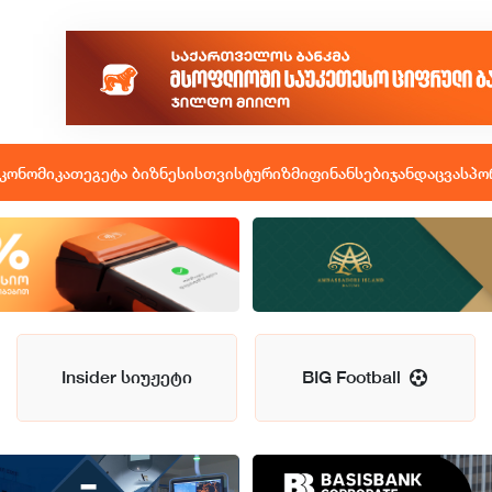
კონომიკა
თეგეტა ბიზნესისთვის
ტურიზმი
ფინანსები
ჯანდაცვა
სპო
Insider სიუჟეტი
BIG Football