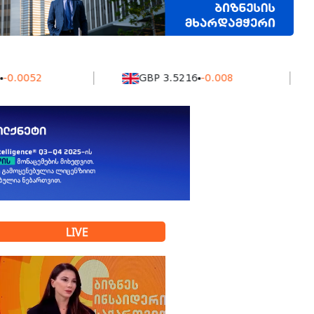
52
GBP 3.5216
-0.008
KZ
LIVE