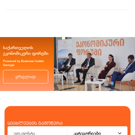
საქართველოს
ეკონომიკური ფორუმი
Powered by Business Insider
Georgia
ვრცლად
სიახლეების გამოწერა
კატეგორიები