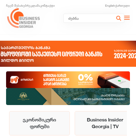
ჩვენ შესახებ
რეკლამა
კონტაქტი
English
ქართული
ეკონომიკური
Business Insider
ფორუმი
Georgia | TV