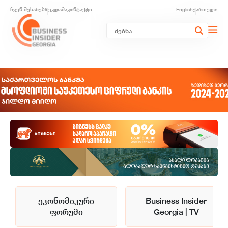
ჩვენ შესახებ
რეკლამა
კონტაქტი
English
ქართული
ეკონომიკური
Business Insider
ფორუმი
Georgia | TV