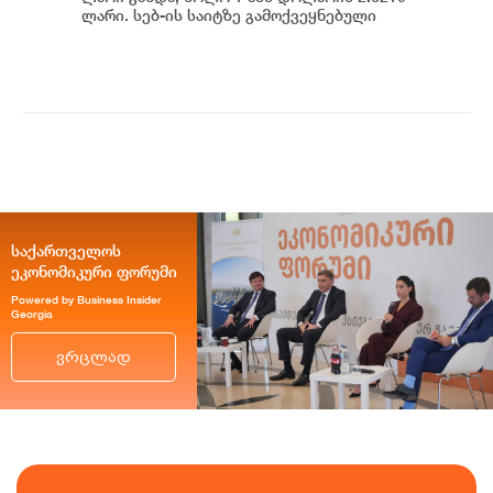
ლარი. სებ-ის საიტზე გამოქვეყნებული
მონაცემების თანახმად, დღევანდელი
ვაჭრობ...
საქართველოს
ეკონომიკური ფორუმი
Powered by Business Insider
Georgia
ვრცლად