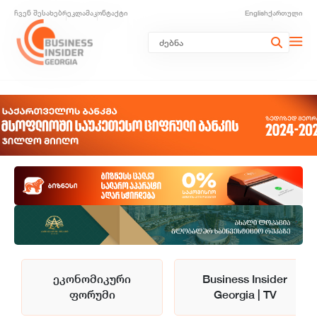
ჩვენ შესახებ
რეკლამა
კონტაქტი
English
ქართული
ეკონომიკური
Business Insider
ფორუმი
Georgia | TV