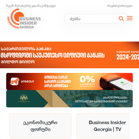
ჩვენ შესახებ
რეკლამა
კონტაქტი
English
ქართული
ეკონომიკური
Business Insider
ფორუმი
Georgia | TV