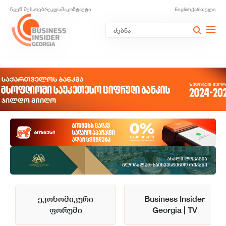
ჩვენ შესახებ
რეკლამა
კონტაქტი
English
ქართული
ეკონომიკური
Business Insider
ფორუმი
Georgia | TV