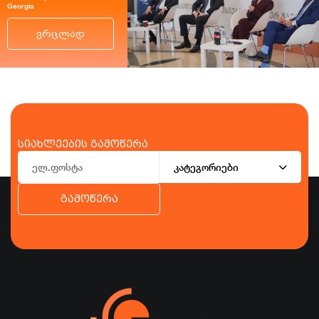
Georgia
ვრცლად
სიახლეების გამოწერა
კატეგორიები
გამოწერა
ბიზნესი
ეკონომიკა
ტურიზმი
ფინანსები
ჯანდაცვა
სპორტი
სხვა