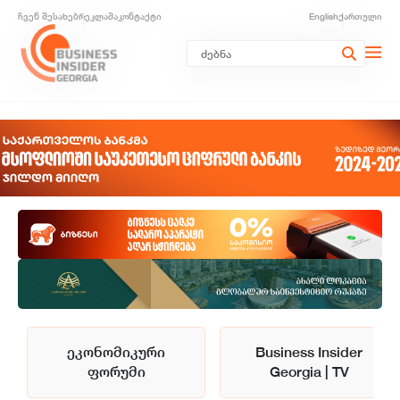
ჩვენ შესახებ
რეკლამა
კონტაქტი
English
ქართული
ეკონომიკური
Business Insider
ფორუმი
Georgia | TV