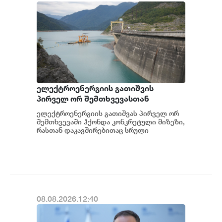
ელექტროენერგიის გათიშვის
პირველ ორ შემთხვევასთან
დაკავშირებით სუს-ში წარიმართება
ელექტროენერგიის გათიშვას პირველ ორ
გამოძიება და ინფორმაციას
შემთხვევაში ჰქონდა კონკრეტული მიზეზი,
მოგვიანებით დეტალურად
რასთან დაკავშირებითაც სრული
ინფორმაცია გვაქვს, თუმცა ამასთან
წარვუდგენთ საზოგადოებას, მესამე
დაკავშირებით სუს...
გათიშვას ჰქონდა კონკრეტული
მიზეზი - კონკრეტული
სარეაბილიტაციო სამუშაოები
ენგურჰესზე - ირაკლი კობახიძე
08.08.2026.12:40