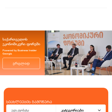
საქართველოს
ეკონომიკური ფორუმი
Powered by Business Insider
Georgia
ვრცლად
სიახლეების გამოწერა
კატეგორიები