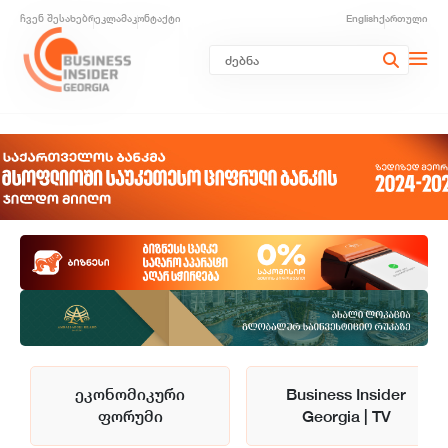
ჩვენ შესახებ
რეკლამა
კონტაქტი
English
ქართული
ეკონომიკური
Business Insider
ფორუმი
Georgia | TV