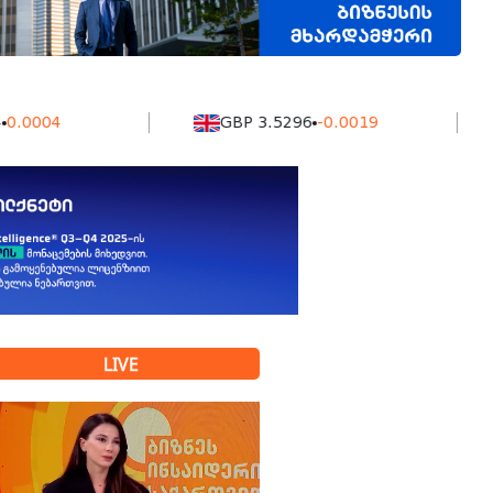
4
GBP 3.5296
-0.0019
KZ
LIVE