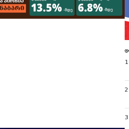
დ
1
2
3