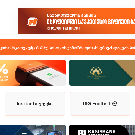
კონომიკა
თეგეტა ბიზნესისთვის
ტურიზმი
ფინანსები
ჯანდაცვა
სპო
Insider სიუჟეტი
BIG Football