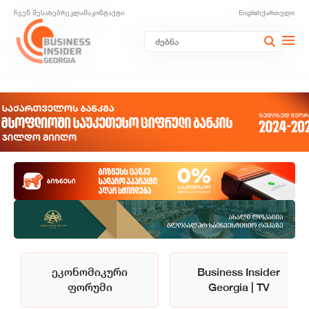
ჩვენ შესახებ
რეკლამა
კონტაქტი
English
ქართული
ეკონომიკური
Business Insider
ფორუმი
Georgia | TV