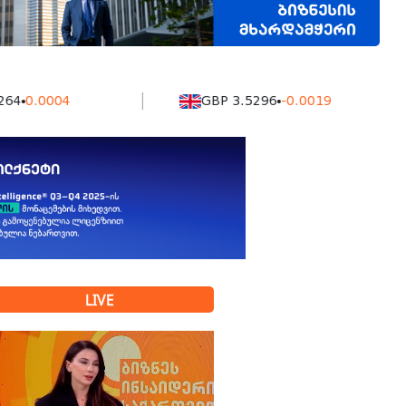
004
GBP 3.5296
-0.0019
LIVE