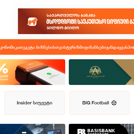
კონომიკა
თეგეტა ბიზნესისთვის
ტურიზმი
ფინანსები
ჯანდაცვა
სპო
Insider სიუჟეტი
BIG Football