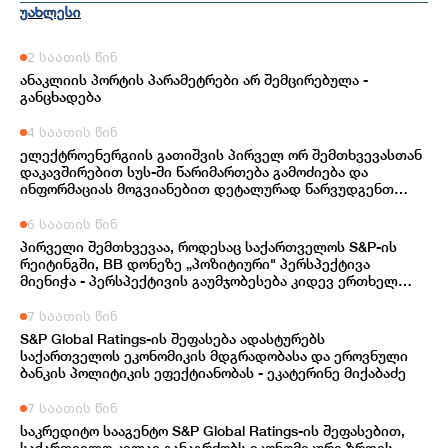
უახლესი
2 საათის წინ
ანაკლიის პორტის პარამეტრები არ შემცირებულა -
განცხადება
4 საათის წინ
ელექტროენერგიის გათიშვის პირველ ორ შემთხვევასთან
დაკავშირებით სუს-ში წარიმართება გამოძიება და
ინფორმაციას მოგვიანებით დეტალურად წარვუდგენთ
საზოგადოებას, მესამე გათიშვას ჰქონდა კონკრეტული
მიზეზი - კონკრეტული სარეაბილიტაციო სამუშაოები
6 საათის წინ
ენგურჰესზე - ირაკლი კობახიძე
პირველი შემთხვევაა, როდესაც საქართველოს S&P-ის
რეიტინგში, BB დონეზე „პოზიტიური" პერსპექტივა
მიენიჭა - პერსპექტივის გაუმჯობესება კიდევ ერთხელ
ადასტურებს, რომ საქართველო საერთაშორისო
ინვესტორებისთვის მიმზიდველ ქვეყნად რჩება | ვახტანგ
7 საათის წინ
ცინცაძე
S&P Global Ratings-ის შეფასება ადასტურებს
საქართველოს ეკონომიკის მდგრადობასა და ეროვნული
ბანკის პოლიტიკის ეფექტიანობას - ეკატერინე მიქაბაძე
7 საათის წინ
საკრედიტო სააგენტო S&P Global Ratings-ის შეფასებით,
საქართველო კვლავ განაგრძობს ეკონომიკური ზრდის