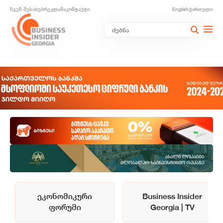
ჩვენ შესახებ
რეკლამა
კონტაქტი
English
ქართული
ეკონომიკური
Business Insider
ფორუმი
Georgia | TV