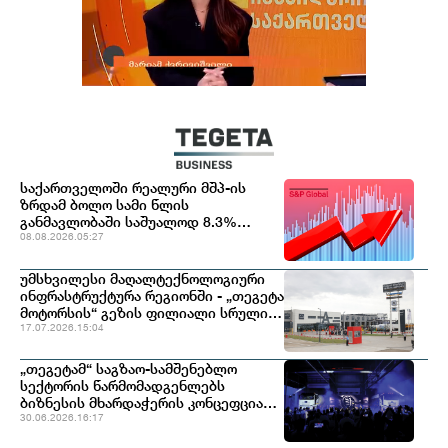
საქართველოში რეალური მშპ-ის
ზრდამ ბოლო სამი წლის
განმავლობაში საშუალოდ 8.3%
შეადგინა, რაც მსოფლიოში ერთ-
08.08.2026.05:27
ერთი ყველაზე მაღალი
მაჩვენებელია - S&P
უმსხვილესი მაღალტექნოლოგიური
ინფრასტრუქტურა რეგიონში - „თეგეტა
მოტორსის“ გეზის ფილიალი სრული
დატვირთვით მუშაობს
17.07.2026.15:04
„თეგეტამ“ საგზაო-სამშენებლო
სექტორის წარმომადგენლებს
ბიზნესის მხარდაჭერის კონცეფცია
გააცნო
30.06.2026.16:17