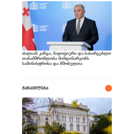
ძალიან კარგი, ნაყოფიერი და სასარგებლო
თანამშრომლობა მიმდინარეობს
სამინისტროსა და მშობელთა
ორგანიზაციას შორის - იმედიანად ვართ
განწყობილი, რომ პროგრამის გაფართოება
თითოეული პაციენტისთვის საკეთილდღეო
შედეგს მოიტანს l მიხეილ სარჯველაძე
განათლება