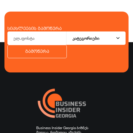
სიახლეების გამოწერა
კატეგორიები
გამოწერა
ბიზნესი
ეკონომიკა
ტურიზმი
ფინანსები
ჯანდაცვა
სპორტი
სხვა
Business Insider Georgia ბიზნეს
მედიაა, რომელიც აშუქებს