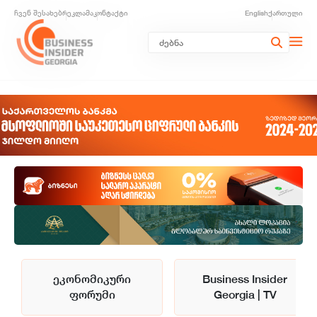
ჩვენ შესახებ
რეკლამა
კონტაქტი
English
ქართული
ეკონომიკური
Business Insider
ფორუმი
Georgia | TV