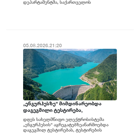
გამოძიება დაიწყო
დეპარტამენტმა, საქართველოს
სახელმწიფო ინტერესების საზიანოდ უცხო
ქვეყნიდან მართულ და საქართვ...
05.08.2026.21:20
„ენგურჰესზე“ მიმდინარეობდა
დაგეგმილი ტესტირება,
ტესტირებისას სისტემა სრულად
დღეს სახელმწიფო ელექტროსისტემა
გაითიშა, მიმდინარეობს მომხდარის
„ენგურჰესის“ აგრეგატებზეაწარმოებდა
დეტალური ანალიზი - სემეკის წევრი
დაგეგმილ ტესტირებას, ტესტირების
მიმდინარეობისას საქართველოს ელ...
გიორგი ფანგანი