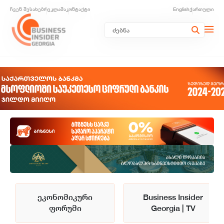
ჩვენ შესახებ
რეკლამა
კონტაქტი
English
ქართული
ეკონომიკური
Business Insider
ფორუმი
Georgia | TV