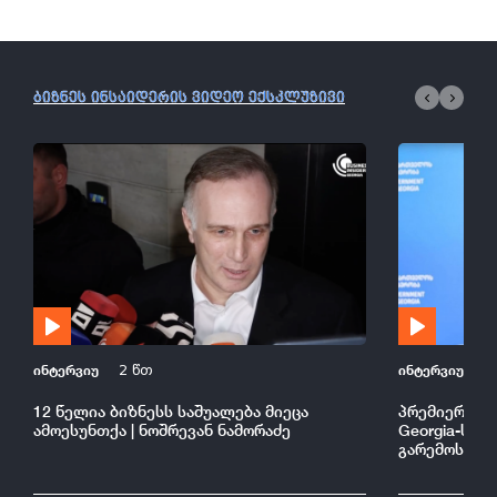
ბიზნეს ინსაიდერის ვიდეო ექსკლუზივი
ინტერვიუ
ინტერვიუ
2 წთ
2
12 წელია ბიზნესს საშუალება მიეცა
პრემიერის შე
ამოესუნთქა | ნოშრევან ნამორაძე
Georgia-ს კ
გარემოსა და