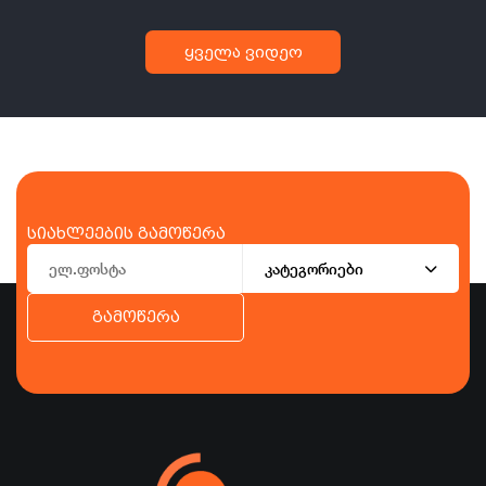
ყველა ვიდეო
სიახლეების გამოწერა
კატეგორიები
გამოწერა
ბიზნესი
ეკონომიკა
ტურიზმი
ფინანსები
ჯანდაცვა
სპორტი
სხვა