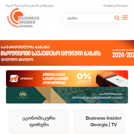
ჩვენ შესახებ
რეკლამა
კონტაქტი
English
ქართული
ეკონომიკური
Business Insider
ფორუმი
Georgia | TV