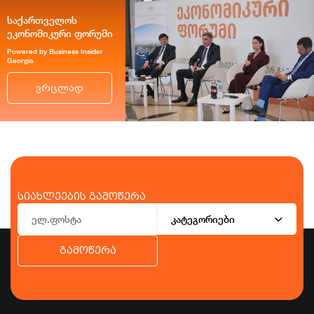
საქართველოს
ეკონომიკური ფორუმი
Powered by Business Insider
Georgia
ვრცლად
სიახლეების გამოწერა
კატეგორიები
გამოწერა
ბიზნესი
ეკონომიკა
ტურიზმი
ფინანსები
ჯანდაცვა
სპორტი