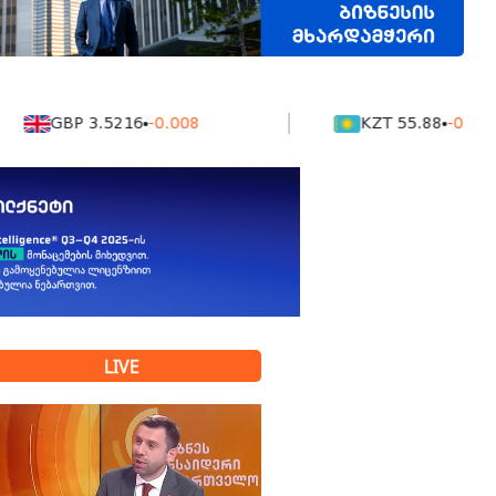
GBP 3.5216
-0.008
KZT 55.88
-0.0016
LIVE