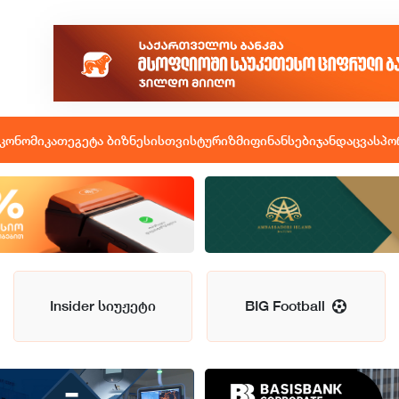
კონომიკა
თეგეტა ბიზნესისთვის
ტურიზმი
ფინანსები
ჯანდაცვა
სპო
Insider სიუჟეტი
BIG Football