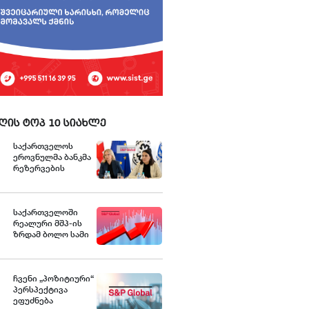
ღის ტოპ 10 სიახლე
საქართველოს
ეროვნულმა ბანკმა
რეზერვების
სწრაფი ტემპით
დაგროვება
განაგრძო და
ივლისში
საქართველოში
რეკორდულ
რეალური მშპ-ის
ნიშნულს $7.1
ზრდამ ბოლო სამი
მილიარდს მიაღწია
წლის
- S&P
განმავლობაში
საშუალოდ 8.3%
შეადგინა, რაც
ჩვენი „პოზიტიური“
მსოფლიოში ერთ-
პერსპექტივა
ერთი ყველაზე
ეფუძნება