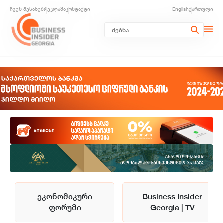
ჩვენ შესახებ
რეკლამა
კონტაქტი
English
ქართული
ეკონომიკური
Business Insider
ფორუმი
Georgia | TV