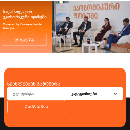
საქართველოს
ეკონომიკური ფორუმი
Powered by Business Insider
Georgia
ვრცლად
სიახლეების გამოწერა
კატეგორიები
გამოწერა
ბიზნესი
ეკონომიკა
ტურიზმი
ფინანსები
ჯანდაცვა
სპორტი