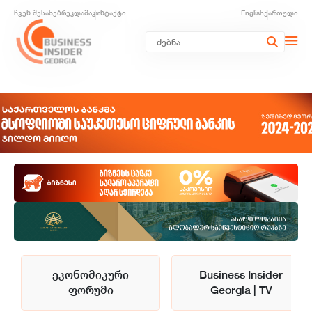
ჩვენ შესახებ
რეკლამა
კონტაქტი
English
ქართული
ეკონომიკური
Business Insider
ფორუმი
Georgia | TV