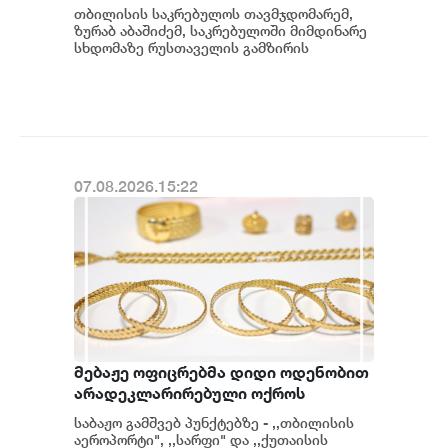
მემკვიდრეობის შენარჩუნებას,
თბილისის საკრებულოს თავმჯდომარემ,
თანამედროვე ურბანული გარემოს
ზურაბ აბაშიძემ, საკრებულოში მიმდინარე
შექმნას და მნიშვნელოვან
სხდომაზე რუსთაველის გამზირის
რეაბილიტაციის შესახებ ისაუბრა. მისი
ინვესტიციას თბილისის მომავალში -
თქმით, რუსთავ...
ზურაბ აბაშიძე
07.08.2026.15:22
მებაჟე ოფიცრებმა დიდი ოდენობით
არადეკლარირებული ოქროს
საიუველირო ნაკეთობების
საბაჟო გამშვებ პუნქტებზე - ,,თბილისის
შემოტანის ფაქტები აღკვეთეს
აეროპორტი", ,,სარფი" და ,,ქუთაისის