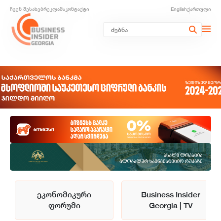
ჩვენ შესახებ
რეკლამა
კონტაქტი
English
ქართული
ეკონომიკური
Business Insider
ფორუმი
Georgia | TV