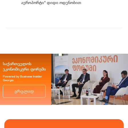
აეროპორტი" დიდი ოდენობით
სავალდებულო დეკლარირებას
დაქვემდებარებული ოქროს ნაკე...
საქართველოს
ეკონომიკური ფორუმი
Powered by Business Insider
Georgia
ვრცლად