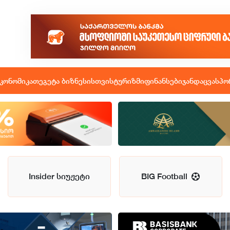
კონომიკა
თეგეტა ბიზნესისთვის
ტურიზმი
ფინანსები
ჯანდაცვა
სპო
Insider სიუჟეტი
BIG Football