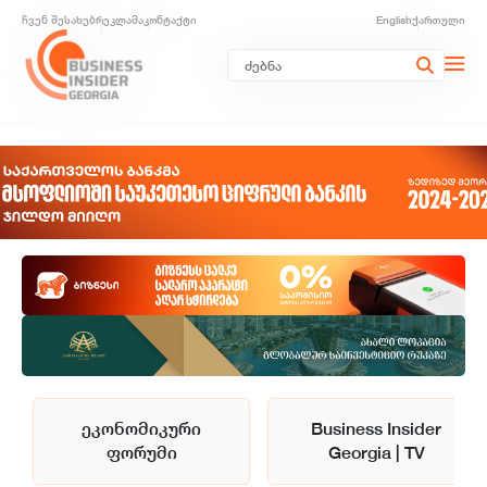
ჩვენ შესახებ
რეკლამა
კონტაქტი
English
ქართული
ეკონომიკური
Business Insider
ფორუმი
Georgia | TV