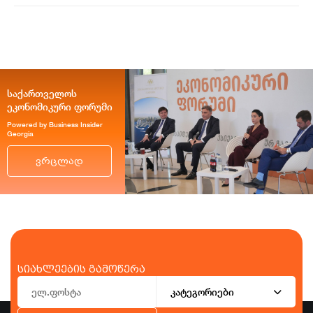
ვახტანგ ცინცაძე
საქართველოს
ეკონომიკური ფორუმი
Powered by Business Insider
Georgia
ვრცლად
სიახლეების გამოწერა
კატეგორიები