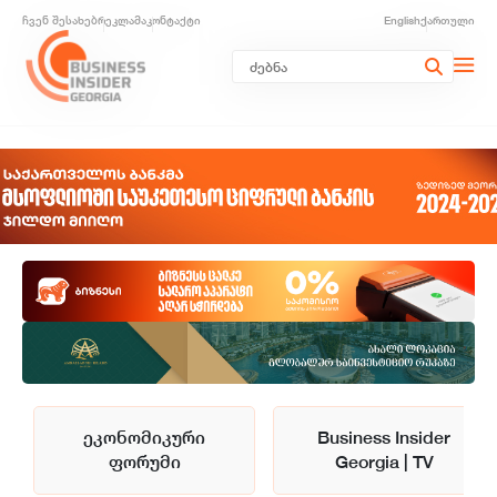
ჩვენ შესახებ
რეკლამა
კონტაქტი
English
ქართული
ეკონომიკური
Business Insider
ფორუმი
Georgia | TV