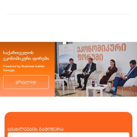
მიმზიდველ ქვეყნად რჩება |
ვახტანგ ცინცაძე
საქართველოს
ეკონომიკური ფორუმი
Powered by Business Insider
Georgia
ვრცლად
სიახლეების გამოწერა