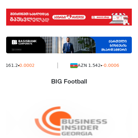
7161.2
0.0002
AZN 1.542
-0.0006
BIG Football