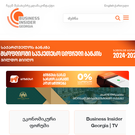
ჩვენ შესახებ
რეკლამა
კონტაქტი
English
ქართული
ეკონომიკური
Business Insider
ფორუმი
Georgia | TV