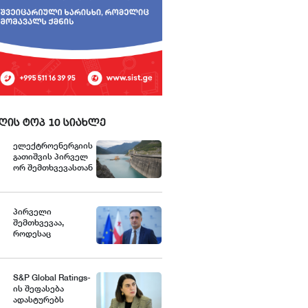
ღის ტოპ 10 სიახლე
ელექტროენერგიის
გათიშვის პირველ
ორ შემთხვევასთან
დაკავშირებით სუს-
ში წარიმართება
გამოძიება და
ინფორმაციას
პირველი
მოგვიანებით
შემთხვევაა,
დეტალურად
როდესაც
წარვუდგენთ
საქართველოს S&P-
საზოგადოებას,
ის რეიტინგში, BB
მესამე გათიშვას
დონეზე
ჰქონდა
„პოზიტიური"
S&P Global Ratings-
კონკრეტული
პერსპექტივა
ის შეფასება
მიზეზი -
მიენიჭა -
ადასტურებს