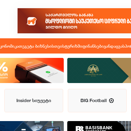
კონომიკა
თეგეტა ბიზნესისთვის
ტურიზმი
ფინანსები
ჯანდაცვა
სპო
Insider სიუჟეტი
BIG Football