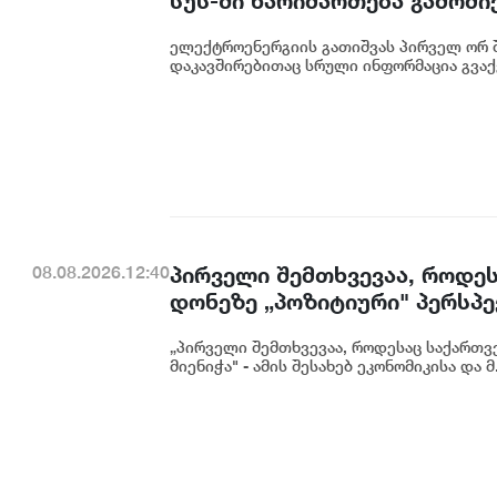
სუს-ში წარიმართება გამოძი
დეტალურად წარვუდგენთ საზ
ელექტროენერგიის გათიშვას პირველ ორ შ
კონკრეტული მიზეზი - კონკ
დაკავშირებითაც სრული ინფორმაცია გვაქვ
ენგურჰესზე - ირაკლი კობახ
პირველი შემთხვევაა, როდეს
08.08.2026.12:40
დონეზე „პოზიტიური" პერსპექ
გაუმჯობესება კიდევ ერთხე
„პირველი შემთხვევაა, როდესაც საქართვე
საერთაშორისო ინვესტორების
მიენიჭა" - ამის შესახებ ეკონომიკისა და მ.
ცინცაძე