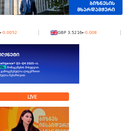
2
GBP 3.5216
-0.008
KZ
LIVE