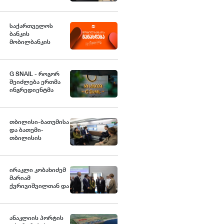
სტანდარტებს
საქართველოში
საქართველოს
ბანკის
მობილბანკის
მორიგი განახლება -
ახალი
შესაძლებლობები
G SNAIL - როგორ
მომხმარებლებისთვის
შეიძლება ერთმა
ინგრედიენტმა
საქართველოდან
საერთაშორისო
კულინარიულ
კონცეფციას
თბილისი-ბათუმისა
ჩაუყაროს
და ბათუმი-
საფუძველი
თბილისის
მიმართულებებზე
მატარებლით
მგზავრობის
ხანგრძლივობა 4
ირაკლი კობახიძემ
საათამდე
მარიამ
შემცირდა -
ქვრივიშვილთან და
თბილისი-ბათუმი-
ზურაბ
თბილისის
პატარაძესთან
მატარებლით დღეს
ერთად, ბათუმის
საქართველოს
სახელმწიფო
ანაკლიის პორტის