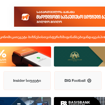
კონომიკა
თეგეტა ბიზნესისთვის
ტურიზმი
ფინანსები
ჯანდაცვა
სპო
Insider სიუჟეტი
BIG Football