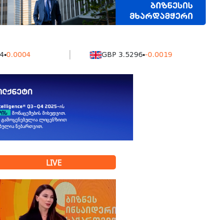
04
GBP 3.5296
-0.0019
K
LIVE