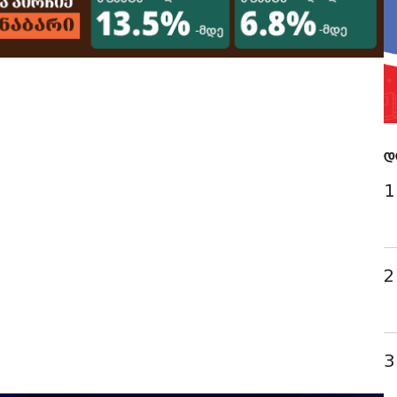
დ
1
2
3