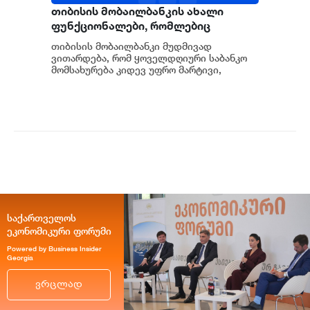
თიბისის მობაილბანკის ახალი
ფუნქციონალები, რომლებიც
ყოველდღიურ საბანკო
თიბისის მობაილბანკი მუდმივად
მომსახურებას ამარტივებს
ვითარდება, რომ ყოველდღიური საბანკო
მომსახურება კიდევ უფრო მარტივი,
სწრაფი და კომფორტული გახდეს. ამჯერად,
მობაილბანკს...
საქართველოს
ეკონომიკური ფორუმი
Powered by Business Insider
Georgia
ვრცლად