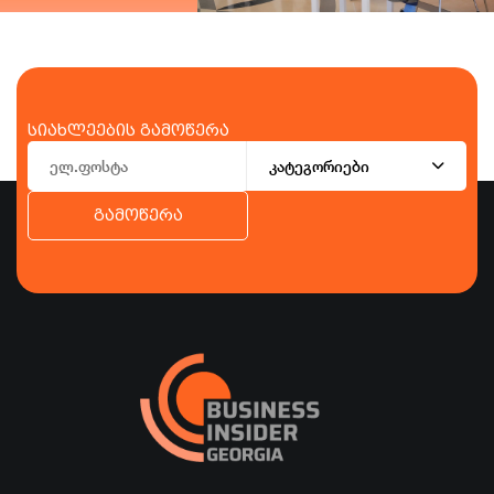
სიახლეების გამოწერა
კატეგორიები
გამოწერა
ბიზნესი
ეკონომიკა
ტურიზმი
ფინანსები
ჯანდაცვა
სპორტი
სხვა