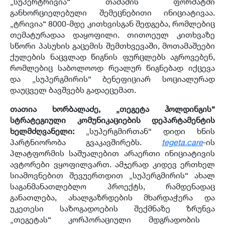
„
სუპერტრივია
“
თამაშის ფორმატში
განხორციელებული შემეცნებითი ინიციატივაა
.
„
ტრივია
“ 8000-
მდე კითხვისგან შედგება
,
რომლებიც
თემატურადაა დაყოფილი
.
თითოეულ კითხვაზე
სწორი პასუხის გაცემის შემთხვევაში
,
მოთამაშეები
ქულების ნაცვლად წიგნის ფურცლებს აგროვებენ
,
რომლებიც საბოლოოდ რეალურ წიგნებად იქცევა
და
„
სუპერგმირის
“
ბენეფიციარ სოციალურად
დაუცველ ბავშვებს გადაეცემათ
.
თათია ხორბალაძე, „თეგეტა ჰოლდინგის“
სტრატეგიული კომუნიკაციების დეპარტამენტის
ხელმძღვანელი
:
„
სუპერგმირთან
“
დიდი ხნის
პარტნიორობა გვაკავშირებს
.
tegeta.care
-
ის
პლატფორმის საშუალებით არაერთი ინიციატივის
ავტორები ვყოფილვართ
.
ამჯერად კიდევ ერთხელ
სიამოვნებით შევუერთდით
„
სუპერგმირის
“
ახალ
საგანმანათლებლო პროექტს
,
რამდენადაც
განათლება
,
ახალგაზრდების მხარდაჭერა და
უკეთესი საზოგადოების შექმნაზე ზრუნვა
„
თეგეტას
“
კორპორაციული მდგრადობის