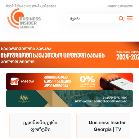
ჩვენ შესახებ
რეკლამა
კონტაქტი
English
ქართული
ეკონომიკური
Business Insider
ფორუმი
Georgia | TV