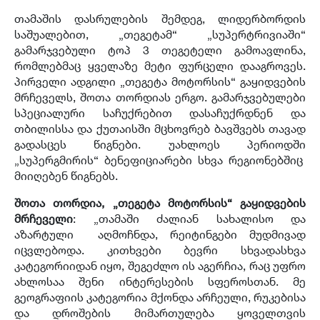
თამაშის დასრულების შემდეგ
,
ლიდერბორდის
საშუალებით
, „
თეგეტამ
“ „
სუპერტრივიაში
“
გამარჯვებული ტოპ
3
თეგეტელი გამოავლინა
,
რომლებმაც ყველაზე მეტი ფურცელი დააგროვეს
.
პირველი ადგილი
„
თეგეტა მოტორსის
“
გაყიდვების
მრჩეველს
,
შოთა თორდიას ერგო
.
გამარჯვებულები
სპეციალური საჩუქრებით დასაჩუქრდნენ და
თბილისსა და ქუთაისში მცხოვრებ ბავშვებს თავად
გადასცეს წიგნები
.
უახლოეს პერიოდში
„
სუპერგმირის
“
ბენეფიციარები სხვა რეგიონებშიც
მიიღებენ წიგნებს
.
შოთა თორდია, „თეგეტა მოტორსის“ გაყიდვების
მრჩეველი
: „
თამაში ძალიან სახალისო და
აზარტული
აღმოჩნდა
,
რეიტინგები მუდმივად
იცვლებოდა
.
კითხვები ბევრი სხვადასხვა
კატეგორიიდან იყო
,
შეგეძლო ის აგერჩია
,
რაც უფრო
ახლოსაა შენი ინტერესების სფეროსთან
.
მე
გეოგრაფიის კატეგორია მქონდა არჩეული
,
რუკებისა
და დროშების მიმართულება ყოველთვის