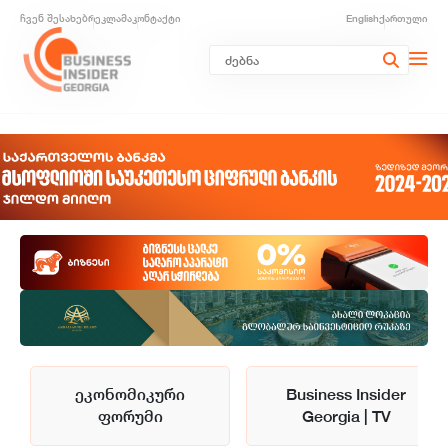
ჩვენ შესახებ
რეკლამა
კონტაქტი
English
ქართული
ეკონომიკური
Business Insider
ფორუმი
Georgia | TV