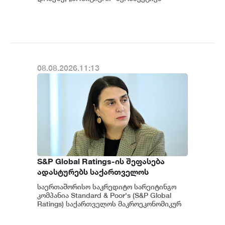
მიენიჭა" - ამის შესახებ ეკონომიკისა და
ადასტურებს, რომ საქართველო
მ...
საერთაშორისო ინვესტორებისთვის
მიმზიდველ ქვეყნად რჩება |
ვახტანგ ცინცაძე
08.08.2026.11:13
S&P Global Ratings-ის შეფასება
ადასტურებს საქართველოს
ეკონომიკის მდგრადობასა და
საერთაშორისო საკრედიტო სარეიტინგო
ეროვნული ბანკის პოლიტიკის
კომპანია Standard & Poor's (S&P Global
ეფექტიანობას - ეკატერინე მიქაბაძე
Ratings) საქართველოს მაკროეკონომიკურ
გარემოს დადებითად აფასებს. ...