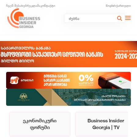
ჩვენ შესახებ
რეკლამა
კონტაქტი
English
ქართული
ეკონომიკური
Business Insider
ფორუმი
Georgia | TV