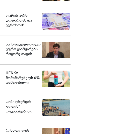
ქვეყანა, რომელიც
მედიკამენტ
ჯივინოსტატს
შეიძენს და
ლარის კურსი
სახელმწიფო
დოლართან და
პროგრამაში
ევროსთან
დანერგავს - ბექა
გამყარდა
მიქაუტაძე
საქართველო კიდევ
უფრო გაიმყარებს
როგორც თავის
ეკონომიკურ, ასევე
გეოპოლიტიკურ
როლს დღევანდელ
საერთაშორისო
HENKA
მსოფლიო წესრიგში
მომხმარებელს 0%
- ნოდარ ბოკერია
დამატებული
შაქრის მქონე ახალ
პროდუქტს
სთავაზობს
,,თბილსერვის
ჯგუფის“
ორგანიზებით,
თბილისის ზღვის
მიმდებარე
ტერიტორიაზე
დასუფთავების
რუსთაველის