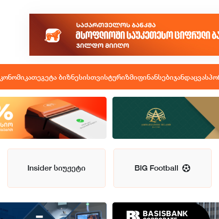
კონომიკა
თეგეტა ბიზნესისთვის
ტურიზმი
ფინანსები
ჯანდაცვა
სპო
Insider სიუჟეტი
BIG Football