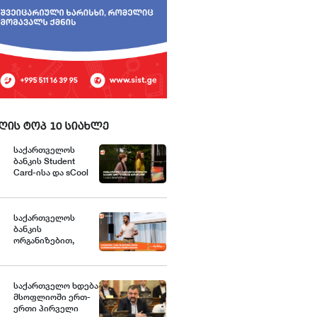
ღის ტოპ 10 სიახლე
საქართველოს
ბანკის Student
Card-ისა და sCool
Card-ის
მფლობელები
ქუთაისში
ტრანსპორტზე
საქართველოს
შეღავათიანი
ბანკის
ტარიფით
ორგანიზებით,
ისარგებლებენ
მცირე და საშუალო
ბიზნესისთვის
შრომის
უსაფრთხოების
საქართველო ხდება
მსოფლიოში ერთ-
ვორკშოპი გაიმართა
ერთი პირველი