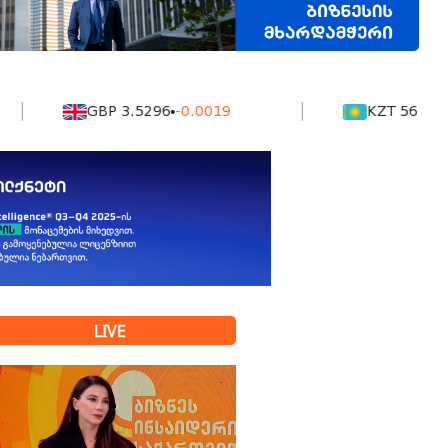
GBP 3.5296
-0.0019
KZT 56.04
0.001
LIVE