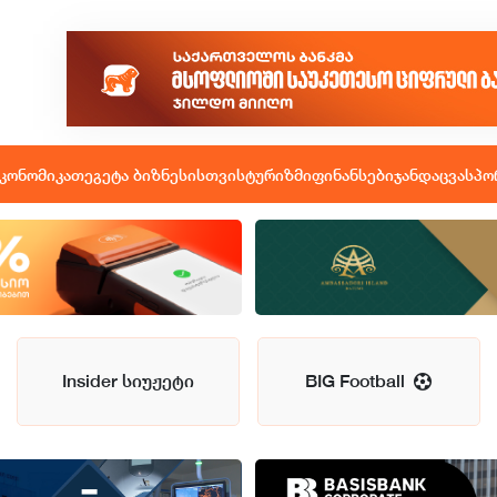
კონომიკა
თეგეტა ბიზნესისთვის
ტურიზმი
ფინანსები
ჯანდაცვა
სპო
Insider სიუჟეტი
BIG Football