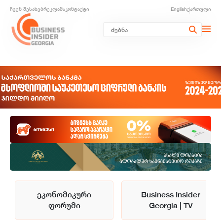
ჩვენ შესახებ
რეკლამა
კონტაქტი
English
ქართული
ეკონომიკური
Business Insider
ფორუმი
Georgia | TV