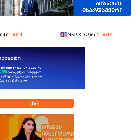
004
GBP 3.5296
-0.0019
LIVE