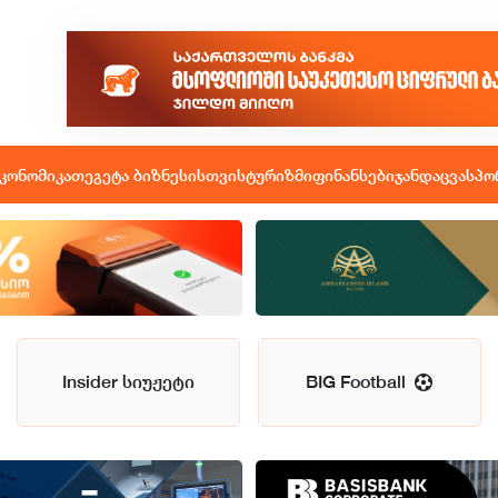
კონომიკა
თეგეტა ბიზნესისთვის
ტურიზმი
ფინანსები
ჯანდაცვა
სპო
Insider სიუჟეტი
BIG Football