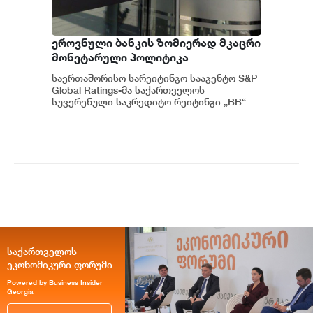
ეროვნული ბანკის ზომიერად მკაცრი
მონეტარული პოლიტიკა
ინფლაციური მოლოდინების
საერთაშორისო სარეიტინგო სააგენტო S&P
სათანადო დონეზე შენარჩუნებას
Global Ratings-მა საქართველოს
უწყობს ხელს - S&P Global Ratings
სუვერენული საკრედიტო რეიტინგი „BB“
დონეზე უცვლელად დატოვა, ხოლო პერ...
საქართველოს
ეკონომიკური ფორუმი
Powered by Business Insider
Georgia