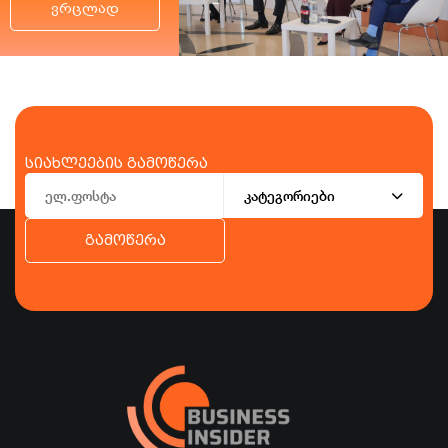
ვრცლად
სიახლეების გამოწერა
კატეგორიები
გამოწერა
ბიზნესი
ეკონომიკა
ტურიზმი
ფინანსები
ჯანდაცვა
სპორტი
სხვა