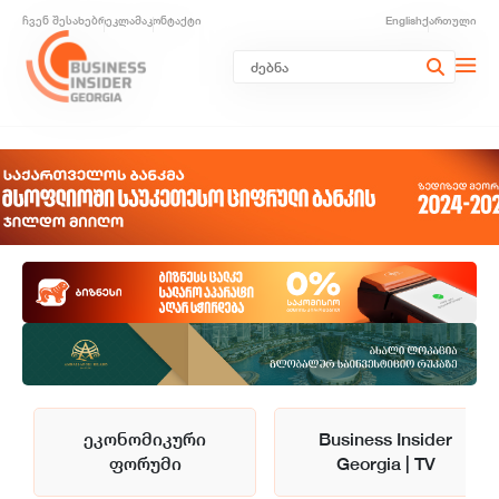
ჩვენ შესახებ
რეკლამა
კონტაქტი
English
ქართული
ეკონომიკური
Business Insider
ფორუმი
Georgia | TV