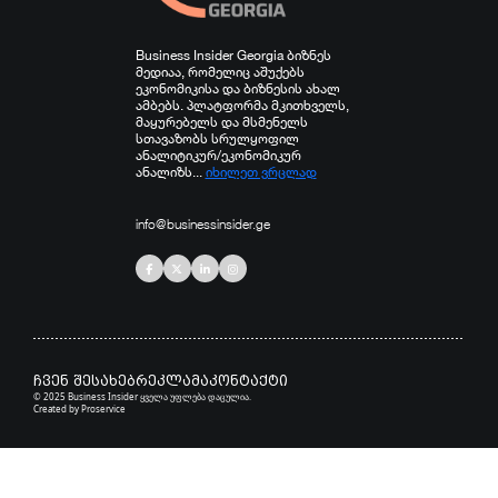
Business Insider Georgia ბიზნეს
მედიაა, რომელიც აშუქებს
ეკონომიკისა და ბიზნესის ახალ
ამბებს. პლატფორმა მკითხველს,
მაყურებელს და მსმენელს
სთავაზობს სრულყოფილ
ანალიტიკურ/ეკონომიკურ
ანალიზს...
იხილეთ ვრცლად
info@businessinsider.ge
ჩვენ შესახებ
რეკლამა
კონტაქტი
© 2025 Business Insider ყველა უფლება დაცულია.
Created by
Proservice