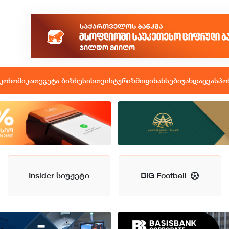
კონომიკა
თეგეტა ბიზნესისთვის
ტურიზმი
ფინანსები
ჯანდაცვა
სპო
Insider სიუჟეტი
BIG Football