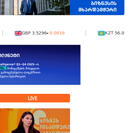
GBP 3.5296
-0.0019
KZT 56.04
0.0019
LIVE