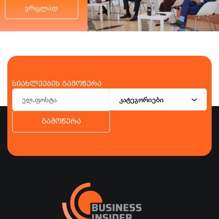
ვრცლად
სიახლეების გამოწერა
კატეგორიები
გამოწერა
ბიზნესი
ეკონომიკა
ტურიზმი
ფინანსები
ჯანდაცვა
სპორტი
სხვა