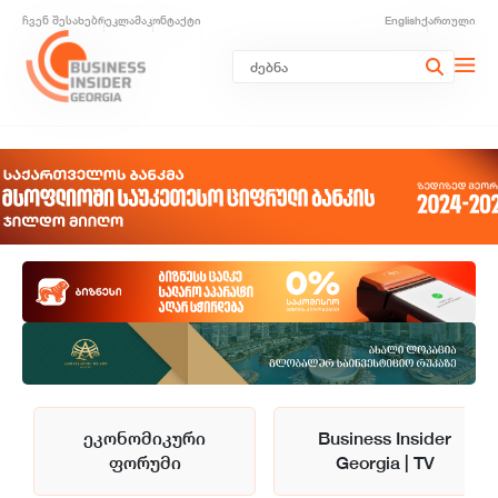
ჩვენ შესახებ
რეკლამა
კონტაქტი
English
ქართული
ეკონომიკური
Business Insider
ფორუმი
Georgia | TV