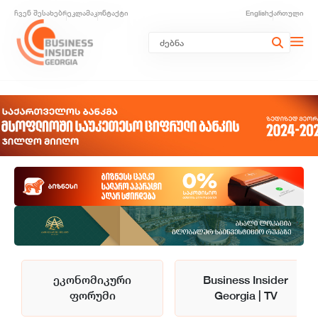
ჩვენ შესახებ
რეკლამა
კონტაქტი
English
ქართული
ეკონომიკური
Business Insider
ფორუმი
Georgia | TV