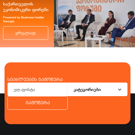
საქართველოს
ეკონომიკური ფორუმი
Powered by Business Insider
Georgia
ვრცლად
სიახლეების გამოწერა
კატეგორიები
გამოწერა
ბიზნესი
ეკონომიკა
ტურიზმი
ფინანსები
ჯანდაცვა
სპორტი
სხვა