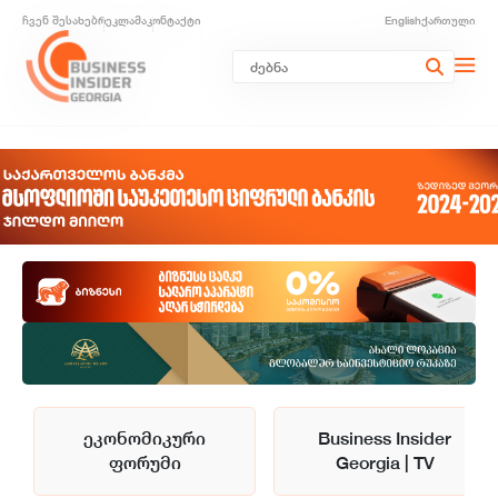
ჩვენ შესახებ
რეკლამა
კონტაქტი
English
ქართული
ეკონომიკური
Business Insider
ფორუმი
Georgia | TV