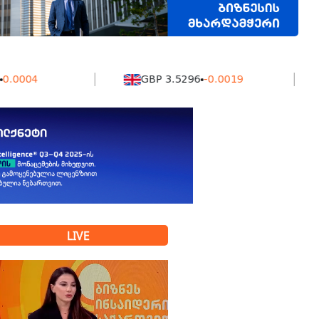
4
GBP 3.5296
-0.0019
KZ
LIVE