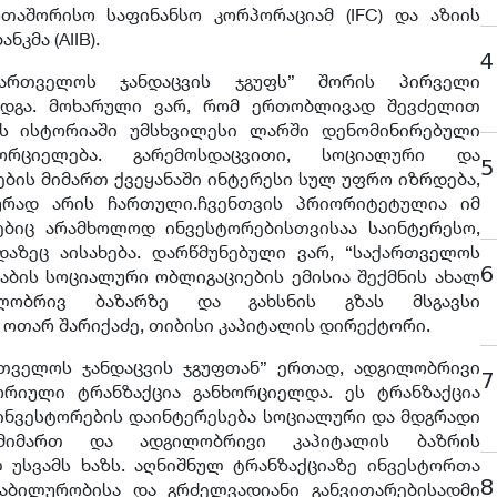
რთაშორისო საფინანსო კორპორაციამ (IFC) და აზიის
კმა (AIIB).
4
ქართველოს ჯანდაცვის ჯგუფს” შორის პირველი
ედგა. მოხარული ვარ, რომ ერთობლივად შევძელით
ს ისტორიაში უმსხვილესი ლარში დენომინირებული
ორციელება. გარემოსდაცვითი, სოციალური და
5
ბის მიმართ ქვეყანაში ინტერესი სულ უფრო იზრდება,
ურად არის ჩართული.ჩვენთვის პრიორიტეტულია იმ
ებიც არამხოლოდ ინვესტორებისთვისაა საინტერესო,
აზეც აისახება. დარწმუნებული ვარ, “საქართველოს
6
ტაბის სოციალური ობლიგაციების ემისია შექმნის ახალ
ილობრივ ბაზარზე და გახსნის გზას მსგავსი
- ოთარ შარიქაძე, თიბისი კაპიტალის დირექტორი.
რთველოს ჯანდაცვის ჯგუფთან” ერთად, ადგილობრივი
7
ორიული ტრანზაქცია განხორციელდა. ეს ტრანზაქცია
 ინვესტორების დაინტერესება სოციალური და მდგრადი
 მიმართ და ადგილობრივი კაპიტალის ბაზრის
უსვამს ხაზს. აღნიშნულ ტრანზაქციაზე ინვესტორთა
8
ტაბილურობისა და გრძელვადიანი განვითარებისადმი