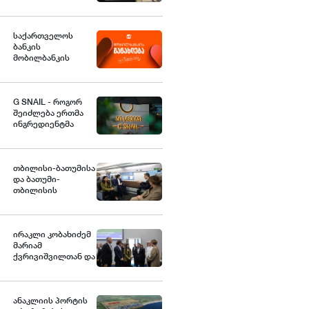
სტანდარტებს
საქართველოში
საქართველოს
ბანკის
მობილბანკის
მორიგი განახლება -
ახალი
შესაძლებლობები
G SNAIL - როგორ
მომხმარებლებისთვის
შეიძლება ერთმა
ინგრედიენტმა
საქართველოდან
საერთაშორისო
კულინარიულ
კონცეფციას
თბილისი-ბათუმისა
ჩაუყაროს
და ბათუმი-
საფუძველი
თბილისის
მიმართულებებზე
მატარებლით
მგზავრობის
ხანგრძლივობა 4
ირაკლი კობახიძემ
საათამდე
მარიამ
შემცირდა -
ქვრივიშვილთან და
თბილისი-ბათუმი-
ზურაბ
თბილისის
პატარაძესთან
მატარებლით დღეს
ერთად, ბათუმის
საქართველოს
სახელმწიფო
ანაკლიის პორტის