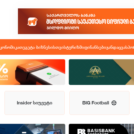
კონომიკა
თეგეტა ბიზნესისთვის
ტურიზმი
ფინანსები
ჯანდაცვა
სპო
Insider სიუჟეტი
BIG Football