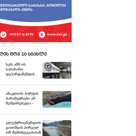
ღის ტოპ 10 სიახლე
სებ: აშშ-ის
სახაზინო
დეპარტამენტის
უცხოური აქტივების
კონტროლის
ოფისის (OFAC)
მიერ
ანაკლიის პორტის
სანქცირებული
პარამეტრები არ
პირი არ
შემცირებულა -
წარმოადგენს
განცხადება
საქართველოს
ეროვნული ბანკის
რეგულირებულ
ელექტროენერგიის
სუბიექტს
გათიშვის პირველ
ორ შემთხვევასთან