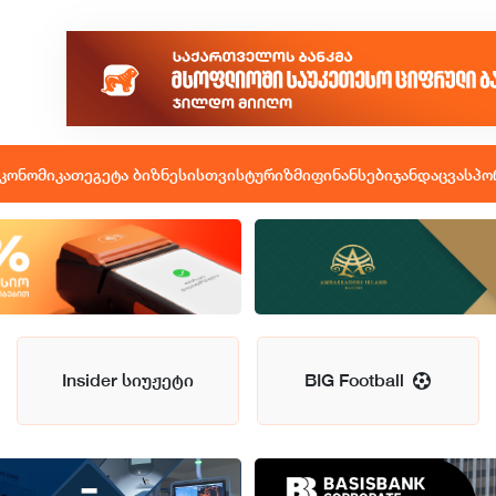
კონომიკა
თეგეტა ბიზნესისთვის
ტურიზმი
ფინანსები
ჯანდაცვა
სპო
Insider სიუჟეტი
BIG Football