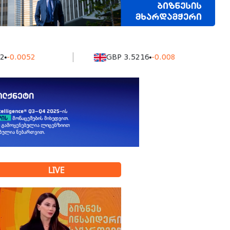
052
GBP 3.5216
-0.008
K
LIVE