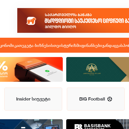
კონომიკა
თეგეტა ბიზნესისთვის
ტურიზმი
ფინანსები
ჯანდაცვა
სპო
Insider სიუჟეტი
BIG Football