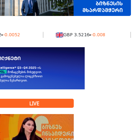
52
GBP 3.5216
-0.008
KZ
LIVE