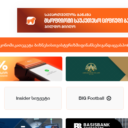
კონომიკა
თეგეტა ბიზნესისთვის
ტურიზმი
ფინანსები
ჯანდაცვა
სპო
Insider სიუჟეტი
BIG Football