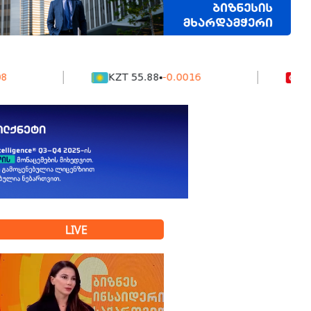
KZT 55.88
-0.0016
TRY 0.0
LIVE