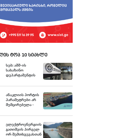
ღის ტოპ 10 სიახლე
სებ: აშშ-ის
სახაზინო
დეპარტამენტის
უცხოური აქტივების
კონტროლის
ოფისის (OFAC)
მიერ
ანაკლიის პორტის
სანქცირებული
პარამეტრები არ
პირი არ
შემცირებულა -
წარმოადგენს
განცხადება
საქართველოს
ეროვნული ბანკის
რეგულირებულ
ელექტროენერგიის
სუბიექტს
გათიშვის პირველ
ორ შემთხვევასთან