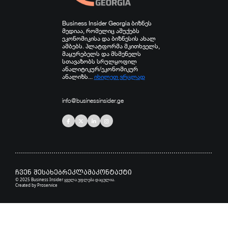
Business Insider Georgia ბიზნეს
მედიაა, რომელიც აშუქებს
ეკონომიკისა და ბიზნესის ახალ
ამბებს. პლატფორმა მკითხველს,
მაყურებელს და მსმენელს
სთავაზობს სრულყოფილ
ანალიტიკურ/ეკონომიკურ
ანალიზს...
იხილეთ ვრცლად
info@businessinsider.ge
ჩვენ შესახებ
რეკლამა
კონტაქტი
© 2025 Business Insider ყველა უფლება დაცულია.
Created by
Proservice