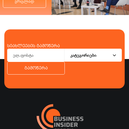
ვრცლად
სიახლეების გამოწერა
კატეგორიები
გამოწერა
ბიზნესი
ეკონომიკა
ტურიზმი
ფინანსები
ჯანდაცვა
სპორტი
სხვა