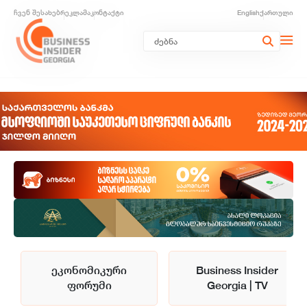
ჩვენ შესახებ
რეკლამა
კონტაქტი
English
ქართული
ეკონომიკური
Business Insider
ფორუმი
Georgia | TV