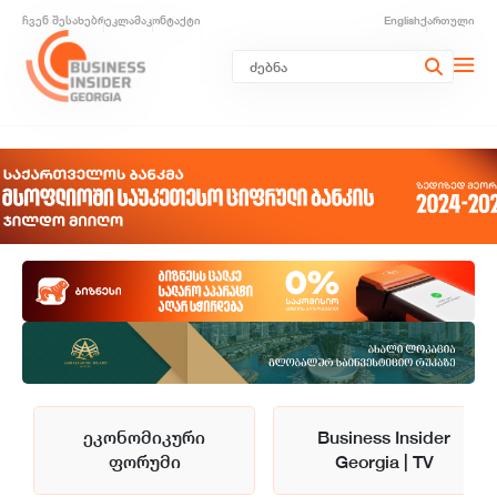
ჩვენ შესახებ
რეკლამა
კონტაქტი
English
ქართული
ეკონომიკური
Business Insider
ფორუმი
Georgia | TV