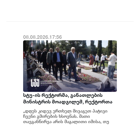
ეროვნული ბანკის რეგულირებულ
კანონმდებლობის შესაბ...
სუბიექტს
08.08.2026.17:56
სტუ-ის რექტორმა, განათლების
მინისტრის მოადგილემ, რექტორთა
მუდმივმოქმედი კონფერენციის
„დღეს კიდევ ერთხელ მივაგეთ პატივი
წევრი უნივერსიტეტების
ჩვენი გმირების ხსოვნას. მათი
რექტორებმა და სტუდენტებმა
თავგანწირვა არის მაგალითი იმისა, თუ
რამდენად ძვირფასია სამშობლო,
აგვისტოს ომის გმირებს პატივი
თავისუფლება და მ...
მიაგეს